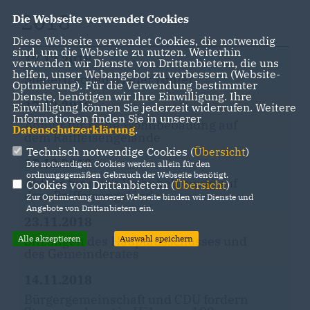
2018
Die Webseite verwendet Cookies
Diese Webseite verwendet Cookies, die notwendig
sind, um die Webseite zu nutzen. Weiterhin
17.12.2018
verwenden wir Dienste von Drittanbietern, die uns
helfen, unser Webangebot zu verbessern (Website-
Steuern sollen wieder runter
Optmierung). Für die Verwendung bestimmter
Dienste, benötigen wir Ihre Einwilligung. Ihre
17.12.2018
Einwilligung können Sie jederzeit widerrufen. Weitere
Informationen finden Sie in unserer
Abfuhr für reine Wohnbebauung auf
Datenschutzerklärung
.
dem Raiffeisengelände
Technisch notwendige Cookies (
Übersicht
)
17.12.2018
Die notwendigen Cookies werden allein für den
ordnungsgemäßen Gebrauch der Webseite benötigt.
Abfuhr für reine Wohnbebauung auf
Cookies von Drittanbietern (
Übersicht
)
dem Raiffeisengelände
Zur Optimierung unserer Webseite binden wir Dienste und
Angebote von Drittanbietern ein.
23.11.2018
Alle akzeptieren
Auswahl speichern
Sitzungen des Hauptausschusses und
des Gemeinderates
14.11.2018
Bürgergemeinschaft und CDU fordern