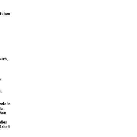
estehen
auch,
e
ht
nde in
lar
chen
dies
Arbeit