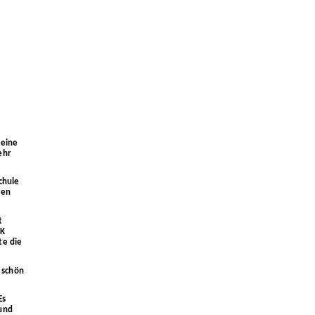
 eine
ehr
chule
men
t
EK
te die
 schön
Es
 und