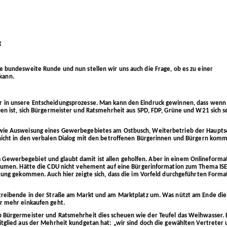
g
e bundesweite Runde und nun stellen wir uns auch die Frage, ob es zu einer
kann.
r in unsere Entscheidungsprozesse. Man kann den Eindruck gewinnen, dass wenn
ben ist, sich Bürgermeister und Ratsmehrheit aus SPD, FDP, Grüne und W21 sich s
 wie Ausweisung eines Gewerbegebietes am Ostbusch, Weiterbetrieb der Haupts
 nicht in den verbalen Dialog mit den betroffenen Bürgerinnen und Bürgern kom
Gewerbegebiet und glaubt damit ist allen geholfen. Aber in einem Onlineforma
sräumen. Hätte die CDU nicht vehement auf eine Bürgerinformation zum Thema IS
ltung gekommen. Auch hier zeigte sich, dass die im Vorfeld durchgeführten Forma
etreibende in der Straße am Markt und am Marktplatz um. Was nützt am Ende die
er mehr einkaufen geht.
b Bürgermeister und Ratsmehrheit dies scheuen wie der Teufel das Weihwasser. 
itglied aus der Mehrheit kundgetan hat: „wir sind doch die gewählten Vertreter