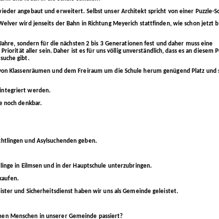
eder angebaut und erweitert. Selbst unser Architekt spricht von einer Puzzle-S
elver wird jenseits der Bahn in Richtung Meyerich stattfinden, wie schon jetzt 
 Jahre, sondern für die nächsten 2 bis 3 Generationen fest und daher muss eine
riorität aller sein. Daher ist es für uns völlig unverständlich, dass es an diesem 
suche gibt.
l von Klassenräumen und dem Freiraum um die Schule herum genügend Platz und 
integriert werden.
e noch denkbar.
chtlingen und Asylsuchenden geben.
linge in Eilmsen und in der Hauptschule unterzubringen.
kaufen.
ister und Sicherheitsdienst haben wir uns als Gemeinde geleistet.
hen Menschen in unserer Gemeinde passiert?