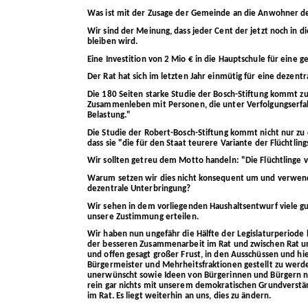
Was ist mit der Zusage der Gemeinde an die Anwohner der
Wir sind der Meinung, dass jeder Cent der jetzt noch in di
bleiben wird.
Eine Investition von 2 Mio € in die Hauptschule für eine ge
Der Rat hat sich im letzten Jahr einmütig für eine dezen
Die 180 Seiten starke Studie der Bosch-Stiftung kommt z
Zusammenleben mit Personen, die unter Verfolgungserfah
Belastung."
Die Studie der Robert-Bosch-Stiftung kommt nicht nur zu 
dass sie "die für den Staat teurere Variante der Flüchtlin
Wir sollten getreu dem Motto handeln: "Die Flüchtlinge
Warum setzen wir dies nicht konsequent um und verwenden
dezentrale Unterbringung?
Wir sehen in dem vorliegenden Haushaltsentwurf viele g
unsere Zustimmung erteilen.
Wir haben nun ungefähr die Hälfte der Legislaturperiode
der besseren Zusammenarbeit im Rat und zwischen Rat und
und offen gesagt großer Frust, in den Ausschüssen und hi
Bürgermeister und Mehrheitsfraktionen gestellt zu werd
unerwünscht sowie Ideen von Bürgerinnen und Bürgern nur
rein gar nichts mit unserem demokratischen Grundverständ
im Rat. Es liegt weiterhin an uns, dies zu ändern.