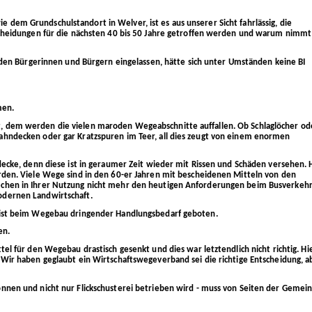
dem Grundschulstandort in Welver, ist es aus unserer Sicht fahrlässig, die
tscheidungen für die nächsten 40 bis 50 Jahre getroffen werden und warum nimm
t den Bürgerinnen und Bürgern eingelassen, hätte sich unter Umständen keine BI
men.
 dem werden die vielen maroden Wegeabschnitte auffallen. Ob Schlaglöcher od
ahndecken oder gar Kratzspuren im Teer, all dies zeugt von einem enormen
decke, denn diese ist in geraumer Zeit wieder mit Rissen und Schäden versehen. 
rden. Viele Wege sind in den 60-er Jahren mit bescheidenen Mitteln von den
chen in Ihrer Nutzung nicht mehr den heutigen Anforderungen beim Busverkehr
odernen Landwirtschaft.
 ist beim Wegebau dringender Handlungsbedarf geboten.
en.
el für den Wegebau drastisch gesenkt und dies war letztendlich nicht richtig. Hi
Wir haben geglaubt ein Wirtschaftswegeverband sei die richtige Entscheidung, a
nnen und nicht nur Flickschusterei betrieben wird - muss von Seiten der Gemei