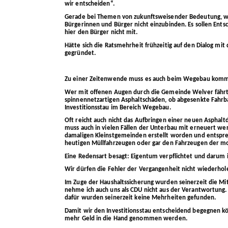
wir entscheiden“.
Gerade bei Themen von zukunftsweisender Bedeutung, wie 
Bürgerinnen und Bürger nicht einzubinden. Es sollen En
hier den Bürger nicht mit.
Hätte sich die Ratsmehrheit frühzeitig auf den Dialog mi
gegründet.
Zu einer Zeitenwende muss es auch beim Wegebau kom
Wer mit offenen Augen durch die Gemeinde Welver fährt,
spinnennetzartigen Asphaltschäden, ob abgesenkte Fahrb
Investitionsstau im Bereich Wegebau.
Oft reicht auch nicht das Aufbringen einer neuen Asphalt
muss auch in vielen Fällen der Unterbau mit erneuert we
damaligen Kleinstgemeinden erstellt worden und entspre
heutigen Müllfahrzeugen oder gar den Fahrzeugen der m
Eine Redensart besagt: Eigentum verpflichtet und darum
Wir dürfen die Fehler der Vergangenheit nicht wiederhol
Im Zuge der Haushaltssicherung wurden seinerzeit die Mitt
nehme ich auch uns als CDU nicht aus der Verantwortung. 
dafür wurden seinerzeit keine Mehrheiten gefunden.
Damit wir den Investitionsstau entscheidend begegnen kö
mehr Geld in die Hand genommen werden.