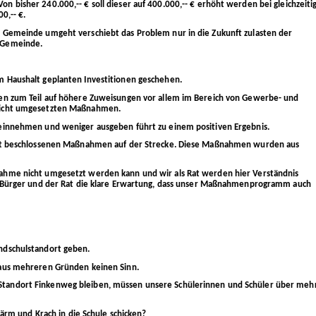
bisher 240.000,-- € soll dieser auf 400.000,-- € erhöht werden bei gleichzeiti
0,-- €.
 Gemeinde umgeht verschiebt das Problem nur in die Zukunft zulasten der
 Gemeinde.
 Haushalt geplanten Investitionen geschehen.
en zum Teil auf höhere Zuweisungen vor allem im Bereich von Gewerbe- und
nicht umgesetzten Maßnahmen.
einnehmen und weniger ausgeben führt zu einem positiven Ergebnis.
alt beschlossenen Maßnahmen auf der Strecke. Diese Maßnahmen wurden aus
ahme nicht umgesetzt werden kann und wir als Rat werden hier Verständnis
d Bürger und der Rat die klare Erwartung, dass unser Maßnahmenprogramm auch
ndschulstandort geben.
 aus mehreren Gründen keinen Sinn.
tandort Finkenweg bleiben, müssen unsere Schülerinnen und Schüler über meh
Lärm und Krach in die Schule schicken?