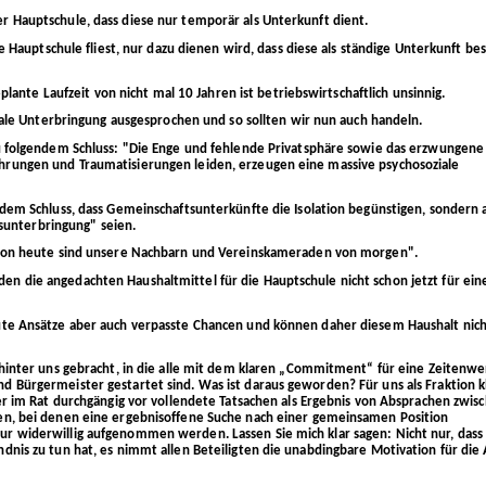
 Hauptschule, dass diese nur temporär als Unterkunft dient.
e Hauptschule fliest, nur dazu dienen wird, dass diese als ständige Unterkunft b
plante Laufzeit von nicht mal 10 Jahren ist betriebswirtschaftlich unsinnig.
trale Unterbringung ausgesprochen und so sollten wir nun auch handeln.
u folgendem Schluss: "Die Enge und fehlende Privatsphäre sowie das erzwungene
rungen und Traumatisierungen leiden, erzeugen eine massive psychosoziale
dem Schluss, dass Gemeinschaftsunterkünfte die Isolation begünstigen, sondern 
gsunterbringung" seien.
 von heute sind unsere Nachbarn und Vereinskameraden von morgen".
 die angedachten Haushaltmittel für die Hauptschule nicht schon jetzt für ein
ute Ansätze aber auch verpasste Chancen und können daher diesem Haushalt nic
 hinter uns gebracht, in die alle mit dem klaren „Commitment“ für eine Zeitenwe
 Bürgermeister gestartet sind. Was ist daraus geworden? Für uns als Fraktion k
er im Rat durchgängig vor vollendete Tatsachen als Ergebnis von Absprachen zwis
en, bei denen eine ergebnisoffene Suche nach einer gemeinsamen Position
 widerwillig aufgenommen werden. Lassen Sie mich klar sagen: Nicht nur, dass 
nis zu tun hat, es nimmt allen Beteiligten die unabdingbare Motivation für die 