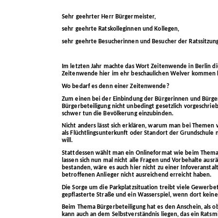
Sehr geehrter Herr Bürgermeister,
sehr geehrte Ratskolleginnen und Kollegen,
sehr geehrte Besucherinnen und Besucher der Ratssitzun
Im letzten Jahr machte das Wort Zeitenwende in Berlin di
Zeitenwende hier im ehr beschaulichen Welver kommen 
Wo bedarf es denn einer Zeitenwende?
Zum einen bei der Einbindung der Bürgerinnen und Bürge
Bürgerbeteiligung nicht unbedingt gesetzlich vorgeschrie
schwer tun die Bevölkerung einzubinden.
Nicht anders lässt sich erklären, warum man bei Themen
als Flüchtlingsunterkunft oder Standort der Grundschule
will.
Stattdessen wählt man ein Onlineformat wie beim Thema 
lassen sich nun mal nicht alle Fragen und Vorbehalte au
bestanden, wäre es auch hier nicht zu einer Infoveransta
betroffenen Anlieger nicht ausreichend erreicht haben.
Die Sorge um die Parkplatzsituation treibt viele Gewerb
gepflasterte Straße und ein Wasserspiel, wenn dort kein
Beim Thema Bürgerbeteiligung hat es den Anschein, als o
kann auch an dem Selbstverständnis liegen, das ein Ratsm