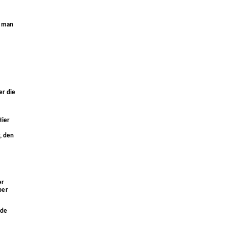
t man
er die
Hier
, den
er
ber
nde