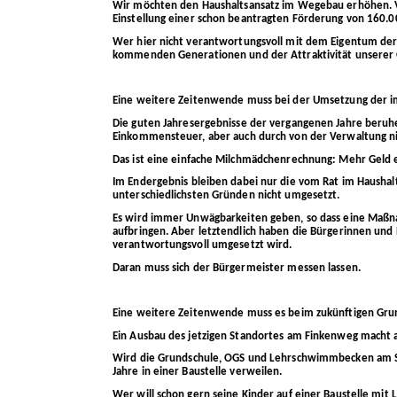
Wir möchten den Haushaltsansatz im Wegebau erhöhen. Von 
Einstellung einer schon beantragten Förderung von 160.00
Wer hier nicht verantwortungsvoll mit dem Eigentum der
kommenden Generationen und der Attraktivität unserer
Eine weitere Zeitenwende muss bei der Umsetzung der im
Die guten Jahresergebnisse der vergangenen Jahre beruh
Einkommensteuer, aber auch durch von der Verwaltung 
Das ist eine einfache Milchmädchenrechnung: Mehr Geld 
Im Endergebnis bleiben dabei nur die vom Rat im Haush
unterschiedlichsten Gründen nicht umgesetzt.
Es wird immer Unwägbarkeiten geben, so dass eine Maßn
aufbringen. Aber letztendlich haben die Bürgerinnen un
verantwortungsvoll umgesetzt wird.
Daran muss sich der Bürgermeister messen lassen.
Eine weitere Zeitenwende muss es beim zukünftigen Gru
Ein Ausbau des jetzigen Standortes am Finkenweg macht
Wird die Grundschule, OGS und Lehrschwimmbecken am S
Jahre in einer Baustelle verweilen.
Wer will schon gern seine Kinder auf einer Baustelle mit 