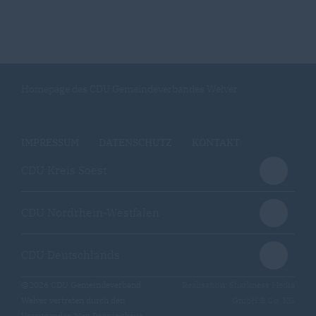
Homepage des CDU Gemeindeverbandes Welver
IMPRESSUM
DATENSCHUTZ
KONTAKT
CDU Kreis Soest
CDU Nordrhein-Westfalen
CDU Deutschlands
@2026 CDU Gemeindeverband
Realisation: Sharkness Media
Welver vertreten durch den
GmbH & Co. KG
Vorsitzenden Max Pöppinghaus