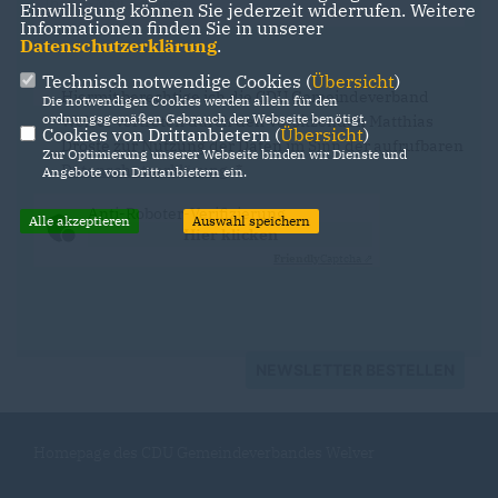
Einwilligung können Sie jederzeit widerrufen. Weitere
Informationen finden Sie in unserer
Datenschutzerklärung
.
Technisch notwendige Cookies (
Übersicht
)
Hiermit berechtige ich die CDU Gemeindeverband
Die notwendigen Cookies werden allein für den
ordnungsgemäßen Gebrauch der Webseite benötigt.
Welver vertreten durch den Vorsitzenden Matthias
Cookies von Drittanbietern (
Übersicht
)
Droste zur Nutzung der Daten im Sinn der aufrufbaren
Zur Optimierung unserer Webseite binden wir Dienste und
Datenschutzerklärung
.
*
Angebote von Drittanbietern ein.
Anti-Roboter-Verifizierung
Alle akzeptieren
Auswahl speichern
Hier klicken
Friendly
Captcha ⇗
NEWSLETTER BESTELLEN
Homepage des CDU Gemeindeverbandes Welver