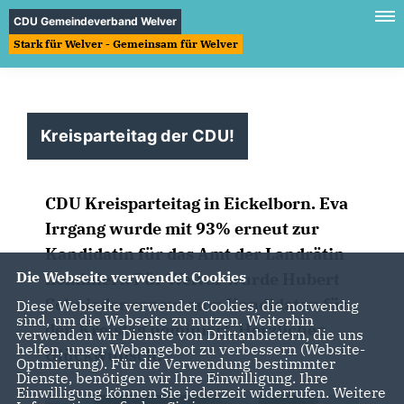
CDU Gemeindeverband Welver
Stark für Welver - Gemeinsam für Welver
Kreisparteitag der CDU!
CDU Kreisparteitag in Eickelborn. Eva
Irrgang wurde mit 93% erneut zur
Kandidatin für das Amt der Landrätin
Die Webseite verwendet Cookies
nominiert. Für Welver wurde Hubert
Schnieder erneut zum Kandidaten für
Diese Webseite verwendet Cookies, die notwendig
sind, um die Webseite zu nutzen. Weiterhin
den Kreistag nominiert. Herzlichen
verwenden wir Dienste von Drittanbietern, die uns
helfen, unser Webangebot zu verbessern (Website-
Glückwunsch!
Optmierung). Für die Verwendung bestimmter
Dienste, benötigen wir Ihre Einwilligung. Ihre
Einwilligung können Sie jederzeit widerrufen. Weitere