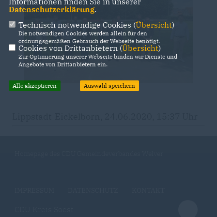
Informationen finden Sie in unserer
Datenschutzerklärung
.
Technisch notwendige Cookies (
Übersicht
)
Die notwendigen Cookies werden allein für den
ordnungsgemäßen Gebrauch der Webseite benötigt.
Cookies von Drittanbietern (
Übersicht
)
Zur Optimierung unserer Webseite binden wir Dienste und
Angebote von Drittanbietern ein.
Alle akzeptieren
Auswahl speichern
Lippstadt-Eickelborn, 24.06.2020, 15:37 Uhr
Homepage des CDU Gemeindeverbandes Welver
IMPRESSUM
DATENSCHUTZ
KONTAKT
CDU Kreis Soest