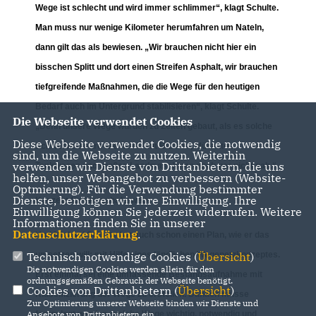
Wege ist schlecht und wird immer schlimmer“, klagt Schulte.
Man muss nur wenige Kilometer herumfahren um Nateln,
dann gilt das als bewiesen. „Wir brauchen nicht hier ein
bisschen Splitt und dort einen Streifen Asphalt, wir brauchen
tiefgreifende Maßnahmen, die die Wege für den heutigen
Bedarf auch im Untergrund stabilisieren“, klagt Schulte.
Die Webseite verwendet Cookies
Denn unsere Wege wurden zu Zeiten gebaut, als es solche
Diese Webseite verwendet Cookies, die notwendig
Schwerverkehre wie heute mit Bussen, Müllautos,
sind, um die Webseite zu nutzen. Weiterhin
verwenden wir Dienste von Drittanbietern, die uns
Tankwagen und großen Landmaschinen noch gar nicht gab.“
helfen, unser Webangebot zu verbessern (Website-
Optmierung). Für die Verwendung bestimmter
Dienste, benötigen wir Ihre Einwilligung. Ihre
Konzept für Wirtschaftswege
Einwilligung können Sie jederzeit widerrufen. Weitere
Informationen finden Sie in unserer
Datenschutzerklärung
.
Und Michael Schulte hat auch schon einen Plan, wie er das
Technisch notwendige Cookies (
Übersicht
)
umsetzen will: mit Hilfe eines ländlichen Wegenetzkonzeptes.
Die notwendigen Cookies werden allein für den
Erst einmal sei eine umfassende Bestandsaufnahme mit
ordnungsgemäßen Gebrauch der Webseite benötigt.
Cookies von Drittanbietern (
Übersicht
)
Klassifizierung der Wege zu erstellen. Danach müsse
Zur Optimierung unserer Webseite binden wir Dienste und
Angebote von Drittanbietern ein.
festgelegt werden, welche Wege wichtig, notwendig und