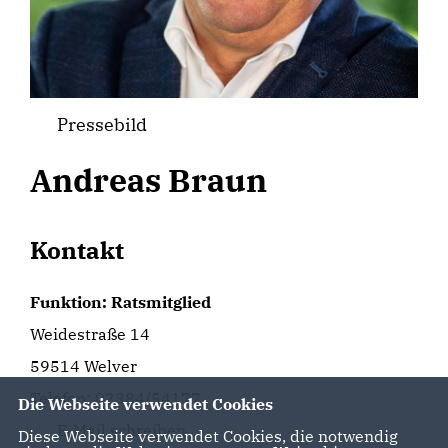
Pressebild
Andreas Braun
Kontakt
Funktion: Ratsmitglied
Weidestraße 14
59514 Welver
Telefon: 02384/54177
Die Webseite verwendet Cookies
E-Mail schreiben
Diese Webseite verwendet Cookies, die notwendig