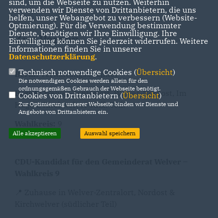
sind, um die Webseite zu nutzen. Weiterhin
verwenden wir Dienste von Drittanbietern, die uns
helfen, unser Webangebot zu verbessern (Website-
Optmierung). Für die Verwendung bestimmter
Dienste, benötigen wir Ihre Einwilligung. Ihre
Zur Person
Einwilligung können Sie jederzeit widerrufen. Weitere
Informationen finden Sie in unserer
Datenschutzerklärung
.
Technisch notwendige Cookies (
Übersicht
)
Beruf:
Verwaltungsbeamter
Die notwendigen Cookies werden allein für den
ordnungsgemäßen Gebrauch der Webseite benötigt.
Bezirk:
Welver-Zentralort, Welver-Nordost, Im
Cookies von Drittanbietern (
Übersicht
)
Hagen, Kirchwelver südl. Teil:
Zur Optimierung unserer Webseite binden wir Dienste und
Angebote von Drittanbietern ein.
Wahlkreis:
9
Alle akzeptieren
Auswahl speichern
CDU-Kandidat für den Gemeinderat Welver –
Wahlkreis 9
📍 Zuhause in Welver-Zentralort, Nordost &
Kirchwelver (südlicher Teil)