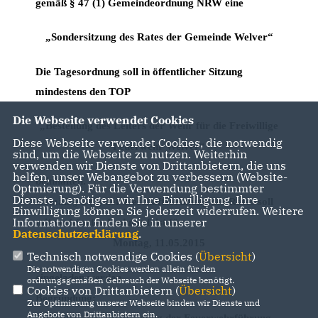
gemäß § 47 (1) Gemeindeordnung NRW eine
Sondersitzung des Rates der Gemeinde Welver“
Die Tagesordnung soll in öffentlicher Sitzung
mindestens den TOP
Die Webseite verwendet Cookies
Bestellung des Leiters der Wehr für die Freiwillige
Diese Webseite verwendet Cookies, die notwendig
Feuerwehr Welver“
sind, um die Webseite zu nutzen. Weiterhin
verwenden wir Dienste von Drittanbietern, die uns
helfen, unser Webangebot zu verbessern (Website-
beinhalten.
Optmierung). Für die Verwendung bestimmter
Dienste, benötigen wir Ihre Einwilligung. Ihre
Gemäß § 2 (2) der Geschäftsordnung des Rates soll
Einwilligung können Sie jederzeit widerrufen. Weitere
Informationen finden Sie in unserer
mit verkürzter Ladungsfrist für
Datenschutzerklärung
.
Montag, 11.05.2015
Technisch notwendige Cookies (
Übersicht
)
Die notwendigen Cookies werden allein für den
eingeladen werden.
ordnungsgemäßen Gebrauch der Webseite benötigt.
Cookies von Drittanbietern (
Übersicht
)
Begründung:
Zur Optimierung unserer Webseite binden wir Dienste und
Angebote von Drittanbietern ein.