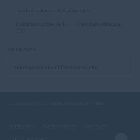
Tim-Fabian Römer / Michael Schulte
Fraktionsvorsitzender BG / Fraktionsvorsitzender
CDU
20.03.2020
Gehweg Ortsdurchfahrt Berwicke
Homepage des CDU Gemeindeverbandes Welver
IMPRESSUM
DATENSCHUTZ
KONTAKT
CDU Kreis Soest