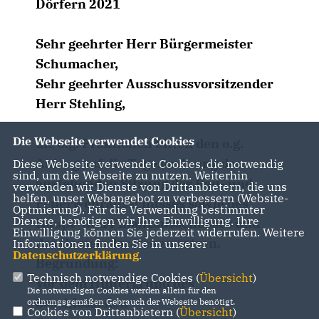
Dörfern 2021
Sehr geehrter Herr Bürgermeister
Schumacher,
Sehr geehrter Ausschussvorsitzender
Herr Stehling,
Die Webseite verwendet Cookies
die o.g. Fraktionen bitten den o.g.
Antrag auf die Tagesordnung der
Diese Webseite verwendet Cookies, die notwendig
sind, um die Webseite zu nutzen. Weiterhin
anstehenden Sitzung des Bau- und
verwenden wir Dienste von Drittanbietern, die uns
helfen, unser Webangebot zu verbessern (Website-
Feuerwehrausschusses sowie des
Optmierung). Für die Verwendung bestimmter
Dienste, benötigen wir Ihre Einwilligung. Ihre
Haupt- und Finanzausschusses und
Einwilligung können Sie jederzeit widerrufen. Weitere
des Gemeinderates zu setzen.
Informationen finden Sie in unserer
Datenschutzerklärung
.
Begründung:
Technisch notwendige Cookies (
Übersicht
)
Vor dem Hintergrund des
Die notwendigen Cookies werden allein für den
beschlossenen
ordnungsgemäßen Gebrauch der Webseite benötigt.
Cookies von Drittanbietern (
Übersicht
)